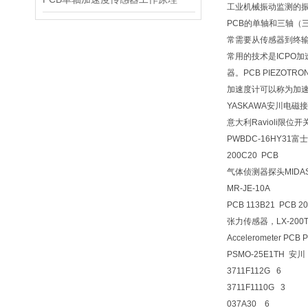
工业机械振动监测的振动传
PCB的单轴和三轴（
常需要从传感器到终输
常用的技术是ICPO
器。PCB PIEZ
加速度计可以称为加
YASKAWA安川电磁接触
意大利Ravioli限位开关b
PWBDC-16HY31富
200C20 PCB
气体侦测器探头MIDAS-
MR-JE-10A
PCB 113B21 PCB 2
张力传感器，LX-200
Accelerometer PC
PSMO-25E1TH 安
3711F112G 6
3711F1110G 3
037A30 6