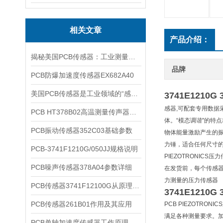
相关文章
产品介绍：
揭秘美国PCB传感器：工业测量的全能王
品牌
PCB防爆加速度传感器EX682A40
美国PCB传感器是工业领域的“感知先锋”
3741E1210G 
感器,可配套专用数据
PCB HT378B02高温测量传声器系统的详细介绍
体。“模态调谐"的特
PCB振动传感器352C03基础参数
物体能量激励产生的
力锤，适合任何尺寸的被测
PCB-3741F1210G/050JJ规格说明
PIEZOTRONICS压
PCB噪声传感器378A04参数详细
在发货前，每个传感
力测量的压力传感器
PCB传感器3741F12100G从原理到应用
3741E1210G 
PCB传感器261B01作用及其应用
PCB PIEZOTRO
满足各种测量要求。加
PCB单轴加速度传感器工作原理