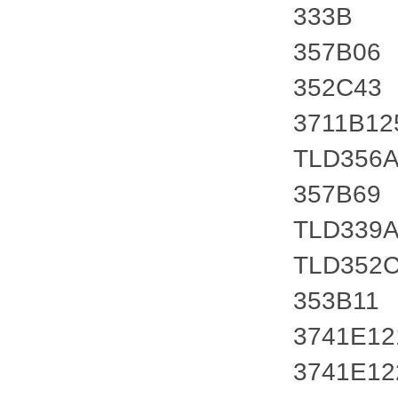
333B
357B06
352C43
3711B12
TLD356A
357B69
TLD339
TLD352
353B11
3741E1
3741E1