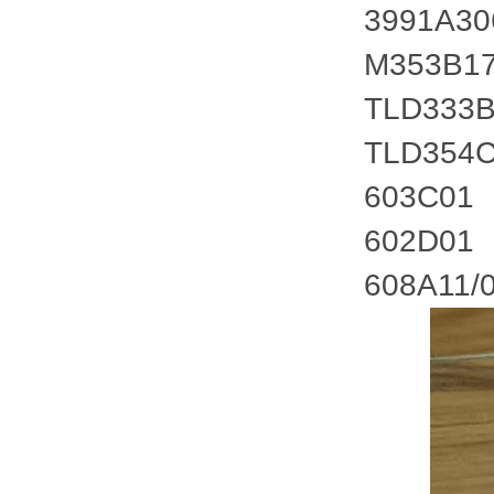
3991A3
M353B1
TLD333
TLD354
603C01
602D01
608A11/