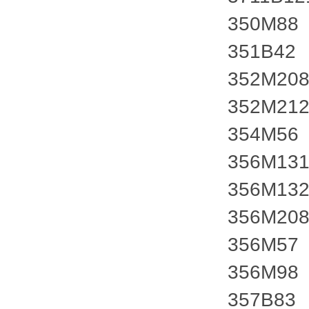
350M88
351B42
352M20
352M21
354M56
356M13
356M13
356M20
356M57
356M98
357B83