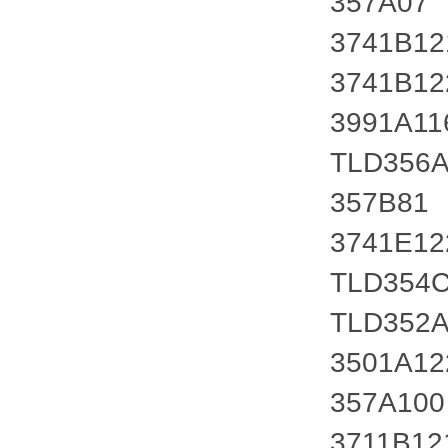
357A07
3741B1
3741B12
3991A1
TLD356
357B81
3741E1
TLD354
TLD352
3501A1
357A100
3711B12