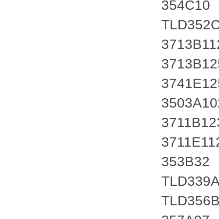
354C10
TLD352
3713B11
3713B1
3741E1
3503A1
3711B12
3711E11
353B32
TLD339
TLD356