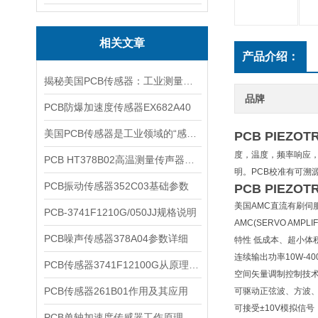
相关文章
产品介绍：
揭秘美国PCB传感器：工业测量的全能王
品牌
PCB防爆加速度传感器EX682A40
美国PCB传感器是工业领域的“感知先锋”
PCB PIEZ
度，温度，频率响应
PCB HT378B02高温测量传声器系统的详细介绍
明。PCB校准有可溯
PCB振动传感器352C03基础参数
PCB PIEZ
美国AMC直流有刷伺
PCB-3741F1210G/050JJ规格说明
AMC(SERVO AMP
PCB噪声传感器378A04参数详细
特性 低成本、超小体
连续输出功率10W-40
PCB传感器3741F12100G从原理到应用
空间矢量调制控制技
PCB传感器261B01作用及其应用
可驱动正弦波、方波
可接受±10V模拟信号
PCB单轴加速度传感器工作原理