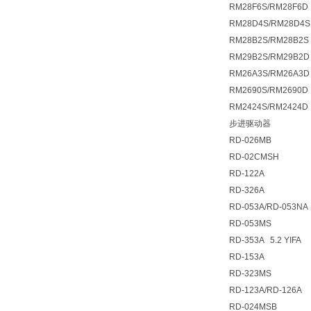
RM28F6S/RM28F6D
RM28D4S/RM28D4S
RM28B2S/RM28B2S
RM29B2S/RM29B2D 5
RM26A3S/RM26A3D
RM2690S/RM2690D
RM2424S/RM2424D
步进驱动器
RD-026MB
RD-02CMSH
RD-122A
RD-326A
RD-053A/RD-053NA
RD-053MS
RD-353A 5.2 YIFA
RD-153A
RD-323MS
RD-123A/RD-126A
RD-024MSB