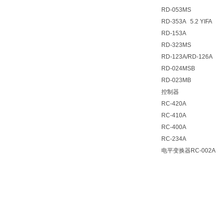
RD-053MS
RD-353A 5.2 YIFA
RD-153A
RD-323MS
RD-123A/RD-126A
RD-024MSB
RD-023MB
控制器
RC-420A
RC-410A
RC-400A
RC-234A
电平变换器RC-002A