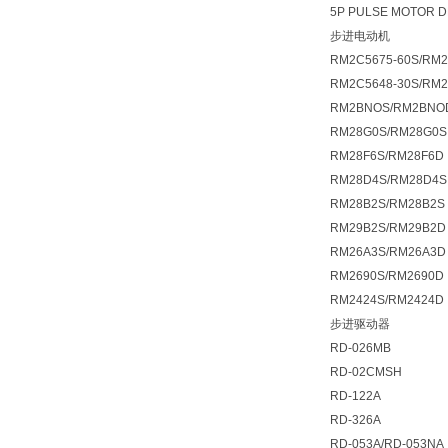
5P PULSE MOTOR D
步进电动机
RM2C5675-60S/RM2
RM2C5648-30S/RM2
RM2BNOS/RM2BNO
RM28G0S/RM28G0S
RM28F6S/RM28F6D
RM28D4S/RM28D4S
RM28B2S/RM28B2S
RM29B2S/RM29B2D 5
RM26A3S/RM26A3D
RM2690S/RM2690D
RM2424S/RM2424D
步进驱动器
RD-026MB
RD-02CMSH
RD-122A
RD-326A
RD-053A/RD-053NA