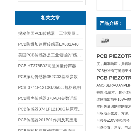
相关文章
产品介绍：
揭秘美国PCB传感器：工业测量的全能王
品牌
PCB防爆加速度传感器EX682A40
美国PCB传感器是工业领域的“感知先锋”
PCB PIEZ
度，频率响应，振幅
PCB HT378B02高温测量传声器系统的详细介绍
PCB校准有可溯源至
PCB振动传感器352C03基础参数
PCB PIEZ
AMC(SERVO AMP
PCB-3741F1210G/050JJ规格说明
特性 低成本、超小体
PCB噪声传感器378A04参数详细
连续输出功率10W-40
空间矢量调制控制技
PCB传感器3741F12100G从原理到应用
可驱动正弦波、方波
PCB传感器261B01作用及其应用
可接受±10V模拟信号
可选位置、速度、电
PCB单轴加速度传感器工作原理