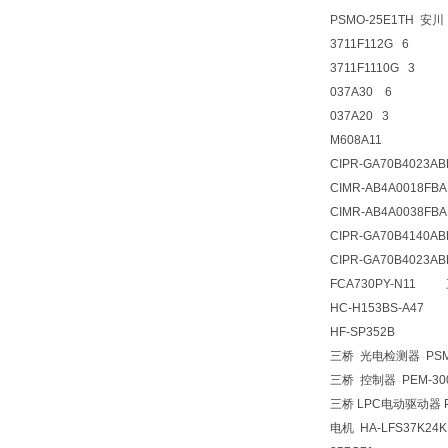
PSMO-25E1TH 安
3711F112G 6
3711F1110G 3
037A30 6
037A20 3
M608A11
CIPR-GA70B4023AB
CIMR-AB4A0018FBA
CIMR-AB4A0038FBA
CIPR-GA70B4140AB
CIPR-GA70B4023AB
FCA730PY-N11
HC-H153BS-A47
HF-SP352B
三桥 光电检测器 PSM
三桥 控制器 PEM-3
三桥 LPC电动驱动器 
电机 HA-LFS37K24K