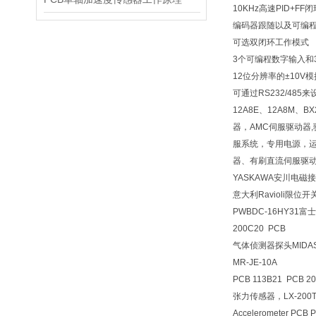
10KHz高速PID+
编码器跟随以及可编
可选双闭环工作模式
3个可编程数字输入和
12位分辨率的±10V
可通过RS232/48
12A8E、12A8M、BX
器，AMC伺服驱动器
服系统，专用电源，
器、有刷直流伺服驱
YASKAWA安川电磁接触
意大利Ravioli限位开关b
PWBDC-16HY31富
200C20 PCB
气体侦测器探头MIDAS-
MR-JE-10A
PCB 113B21 PCB 2
张力传感器，LX-200
Accelerometer PC