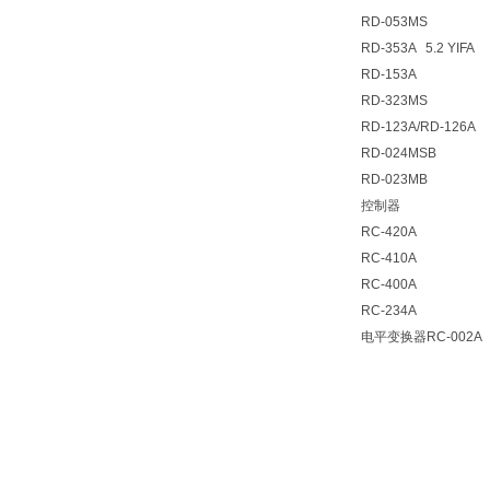
RD-053MS
RD-353A 5.2 YIFA
RD-153A
RD-323MS
RD-123A/RD-126A
RD-024MSB
RD-023MB
控制器
RC-420A
RC-410A
RC-400A
RC-234A
电平变换器RC-002A