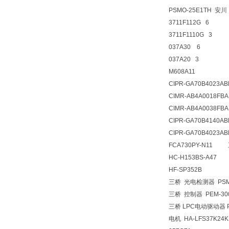
PSMO-25E1TH 安
3711F112G 6
3711F1110G 3
037A30 6
037A20 3
M608A11
CIPR-GA70B4023AB
CIMR-AB4A0018FBA
CIMR-AB4A0038FBA
CIPR-GA70B4140AB
CIPR-GA70B4023AB
FCA730PY-N11
HC-H153BS-A47
HF-SP352B
三桥 光电检测器 PSM
三桥 控制器 PEM-3
三桥 LPC电动驱动器 
电机 HA-LFS37K24K