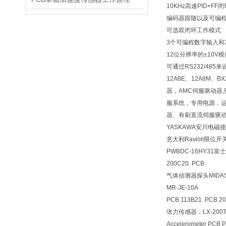
10KHz高速PID+
编码器跟随以及可编
可选双闭环工作模式
3个可编程数字输入和
12位分辨率的±10V
可通过RS232/48
12A8E、12A8M、BX
器，AMC伺服驱动器
服系统，专用电源，
器、有刷直流伺服驱
YASKAWA安川电磁接触
意大利Ravioli限位开关b
PWBDC-16HY31富
200C20 PCB
气体侦测器探头MIDAS-
MR-JE-10A
PCB 113B21 PCB 2
张力传感器，LX-200
Accelerometer PC