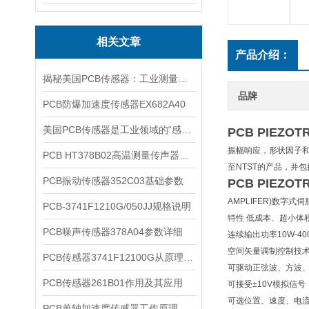
相关文章
产品介绍：
揭秘美国PCB传感器：工业测量的全能王
品牌
PCB防爆加速度传感器EX682A40
美国PCB传感器是工业领域的“感知先锋”
PCB PIEZ
振幅响应，形状因子
PCB HT378B02高温测量传声器系统的详细介绍
至NTST的产品，并
PCB振动传感器352C03基础参数
PCB PIEZ
AMPLIFER)数字式
PCB-3741F1210G/050JJ规格说明
特性 低成本、超小体
PCB噪声传感器378A04参数详细
连续输出功率10W-40
空间矢量调制控制技
PCB传感器3741F12100G从原理到应用
可驱动正弦波、方波
PCB传感器261B01作用及其应用
可接受±10V模拟信号
可选位置、速度、电
PCB单轴加速度传感器工作原理