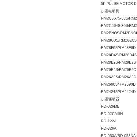
5P PULSE MOTOR D
步进电动机
RM2C5675-60S/RM2
RM2C5648-30S/RM2
RM2BNOS/RM2BNO
RM28G0S/RM28G0S
RM28F6S/RM28F6D
RM28D4S/RM28D4S
RM28B2S/RM28B2S
RM29B2S/RM29B2D 5
RM26A3S/RM26A3D
RM2690S/RM2690D
RM2424S/RM2424D
步进驱动器
RD-026MB
RD-02CMSH
RD-122A
RD-326A
RD-053A/RD-053NA