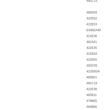
482C15
480E09
422E52
422E53
EX682A40
422E36
482A21
422E35
422E54
422E55
483C05
422E65/A
480B21
482C16
422E38
482B11
478B05
484B06