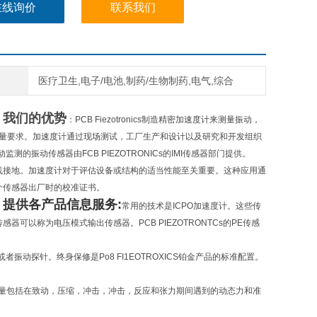
在线询价
联系我们
医疗卫生,电子/电池,制药/生物制药,电气,综合
A
我们的优势
：PCB Fiezotronics制造精密加速度计来测量振动，
种测量要求。加速度计通过现场测试，工厂生产和设计以及研究和开发组织
的振动传感器由FCB PIEZOTRONICs的IMI传感器部门提供。
线接地。加速度计对于评估设备或结构的适当性能至关重要。这种应用通
个传感器出厂时的校准证书。
A
提供各产品信息服务:
常用的技术是ICPO加速度计。这些传
器可以称为电压模式输出传感器。PCB PIEZOTRONTCs的PE传感
探针。终身保修是Po8 FI1EOTROXICS铂金产品的标准配置。
测量包括在致动，压缩，冲击，冲击，反应和张力期间遇到的动态力和准