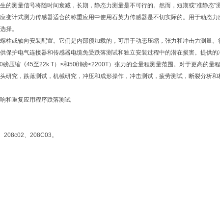
生的测量信号将随时间衰减，长期，静态力测量是不可行的。然而，短期或“准静态"
应变计式测力传感器适合的称重应用中使用石英力传感器是不切实际的。用于动态力应
选择。
螺柱或轴向安装配置。它们是内部预加载的，可用于动态压缩，张力和冲击力测量。
供保护电气连接器和传感器电缆免受跌落测试和独立安装过程中的潜在损害。提供的
00磅压缩《45至22k T）>和50⑾磅<2200T）张力的全量程测量范围。对于更高
头研究，跌落测试，机械研究，冲压和成形操作，冲击测试，疲劳测试，断裂分析和
响和重复应用程序跌落测试
、208c02、208C03。