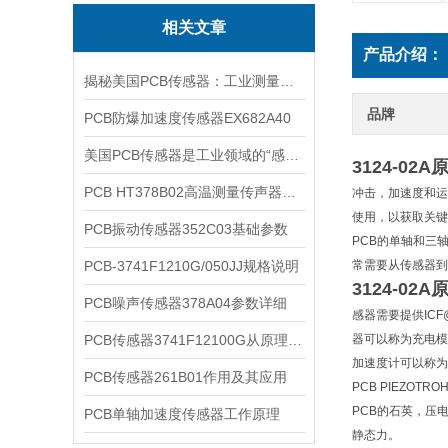
相关文章
产品介绍：
揭秘美国PCB传感器：工业测量的全能王
品牌
PCB防爆加速度传感器EX682A40
美国PCB传感器是工业领域的“感知先锋”
3124-02
PCB HT378B02高温测量传声器系统的详细介绍
冲击，加速度和运
使用，以获取关键数
PCB振动传感器352C03基础参数
PCB的单轴和三
PCB-3741F1210G/050JJ规格说明
常需要从传感器到
3124-02
PCB噪声传感器378A04参数详细
感器需要提供ICF
PCB传感器3741F12100G从原理到应用
器可以称为充电模
加速度计可以称为
PCB传感器261B01作用及其应用
PCB PIEZOTR
PCB的石英，压
PCB单轴加速度传感器工作原理
静态力。