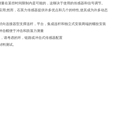
测量在某些时间限制内是可能的，这聊决于使用的传感器和信号调节。
用;然而，石英力传感器提供许多优点和几个的特性,使其成为许多动态
径向连接器型支撑连杆，平台，集成连杆和独立式安装两端的螺纹安装
冲击帽便于冲击和跌落力测量
的量程，请考虑的环，链路或冲击式传感器配置
材料测试。