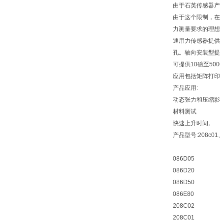
由于石英传感器产
由于这个限制，在
力测量要求的理想
通用力传感器提供
孔。轴向安装型提
可提供10磅至50
应用包括矩阵打印
产品应用:
动态张力和压缩影
材料测试
快速上升时间。
产品型号:208c01
086D05
086D20
086D50
086E80
208C02
208C01