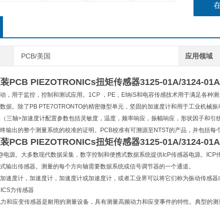
PCB/美国
应用领域
A原装PCB PIEZOTRONICs扭矩传感器
3125-01A/3124-01
动，用于监控，控制和测试应用。1CP ，PE，E纳iS和电容传感技术用于满足各
据。除了PB PTE7OTRONTO的精密微型单元，坚固的加速度计和用于工业机械振动监测
轴（三轴>加速度计配置参数包括灵敏度，温度，频率响应，振幅响应，形状因子和引
终输出的整个测量系统的校准的证明。PCB校准有可溯源至NTST的产品，并包括每
A原装PCB PIEZOTRONICs扭矩传感器
3125-01A/3124-01
@电源。大多数现代数据采集，数字控制和便携式数据系统提供IcP传感器电源。ICP传感
式输出传感器。测量的每个方向轴需要数据系统或信号调节器的一个通道。
加速度计，加速度计，加速度计或加速度计，或者工业界可以将它们称为振动传感器或者振动
OHICS力传感器
电力和应变传感器是耐用的测量设备，具有测量高频动力和应变事件的特性。典型的