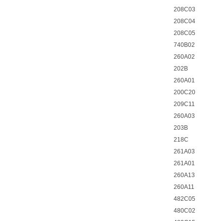
208C03
208C04
208C05
740B02
260A02
202B
260A01
200C20
209C11
260A03
203B
218C
261A03
261A01
260A13
260A11
482C05
480C02