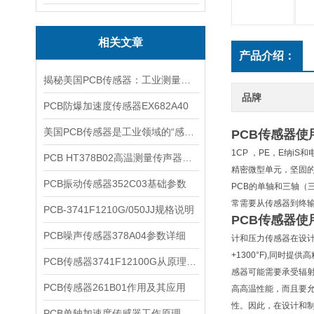
相关文章
产品介绍：
揭秘美国PCB传感器：工业测量的全能王
品牌
PCB防爆加速度传感器EX682A40
美国PCB传感器是工业领域的“感知先锋”
PCB传感器使
1CP ，PE，E纳
PCB HT378B02高温测量传声器系统的详细介绍
精密微型单元，坚固的加
PCB振动传感器352C03基础参数
PCB的单轴和三轴（
常需要从传感器到终输
PCB-3741F1210G/050JJ规格说明
PCB传感器使
PCB噪声传感器378A04参数详细
计和压力传感器在设计和
+1300°F),同
PCB传感器3741F12100G从原理到应用
感器可能需要承受辐射
PCB传感器261B01作用及其应用
高高温性能，而且要允
性。因此，在设计和
PCB单轴加速度传感器工作原理