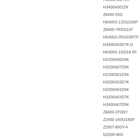
H3400A0022K
Z8400-55G
H6400S-132G/160P
Z8400-7R5G/11P
H64003-2R2G/3R7P
H3400A03D7K-D
H6400S-15G/18.5P
H2200A00D4K
H3200A07D5K
H2200S01D5K
H3200A03D7K
H2200A01D5K
H3200A03D7K
H3400A07D5K
Z8400-3TGNY
Z2400-160G/185P
Z200T-90GY-4
NZ200-90G