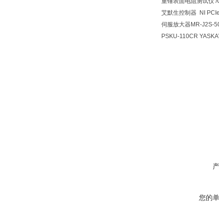
重锤表面电阻测试仪 /OHM
艾默生控制器 NI PCIe
伺服放大器MR-J2S-50
PSKU-110CR YASK
您的