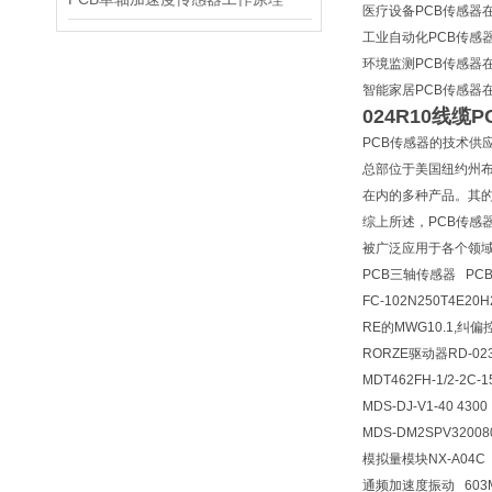
医疗设备PCB传感器
工业自动化PCB传
环境监测PCB传感器
智能家居PCB传感器
024R10线缆
PCB传感器的技术供应商
总部位于美国纽约州
在内的多种产品。其的
综上所述，PCB传感
被广泛应用于各个领域。同
PCB三轴传感器 PCB3
FC-102N250T4E20
RE的MWG10.1,纠
RORZE驱动器RD-02
MDT462FH-1/2-2C-1
MDS-DJ-V1-40 4300
MDS-DM2SPV32008
模拟量模块NX-A04C 
通频加速度振动 603M