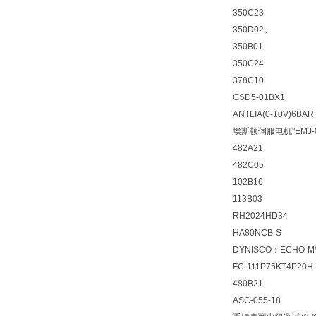
350C23
350D02。
350B01
350C24
378C10
CSD5-01BX1
ANTLIA(0-10V)6BA
埃斯顿伺服电机"EMJ-0
482A21
482C05
102B16
113B03
RH2024HD34
HA80NCB-S
DYNISCO：ECHO-MV3
FC-111P75KT4P20H
480B21
ASC-055-18