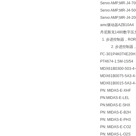
Servo AMP;MR-J4-7
Servo AMP;MR-J4-5
Servo AMP;MR-J4-2
amc驱动器AZB10A4
丹尼斯克1480数字压
1. 步进控制器，RORZ
2. 步进控制器，RO
FC-301P4K0T4E20
PT4674-1.5M-15/54
MDX61B0300-503-4-
MDX61B0075-5A3-4
MDX61B0015-5A3-4
PN: MIDAS-E-XHF
PN:MIDAS-E-LEL
PN:MIDAS-E-SHX
PN: MIDAS-E-B2H
PN: MIDAS-E-PH3
PN: MIDAS-E-CO2
PN: MIDAS-L-O2S