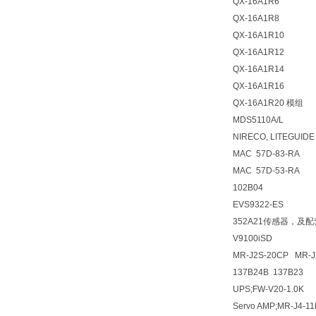
QX-16A1R6
QX-16A1R8
QX-16A1R10
QX-16A1R12
QX-16A1R14
QX-16A1R16
QX-16A1R20 模组
MDS5110A/L
NIRECO, LITEGUID
MAC 57D-83-RA
MAC 57D-53-RA
102B04
EVS9322-ES
352A21传感器，及配
V9100iSD
MR-J2S-20CP MR
137B24B 137B23
UPS;FW-V20-1.0K
Servo AMP;MR-J4-1