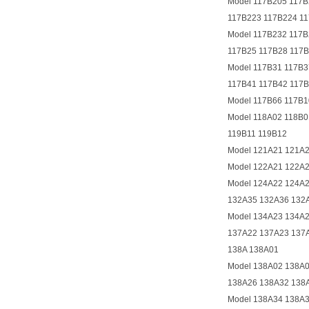
Model 117B205 117B
117B223 117B224 1
Model 117B232 117B
117B25 117B28 117
Model 117B31 117B3
117B41 117B42 117B
Model 117B66 117B1
Model 118A02 118B0
119B11 119B12
Model 121A21 121A
Model 122A21 122A2
Model 124A22 124A
132A35 132A36 132
Model 134A23 134A2
137A22 137A23 137
138A 138A01
Model 138A02 138A
138A26 138A32 
Model 138A34 138A