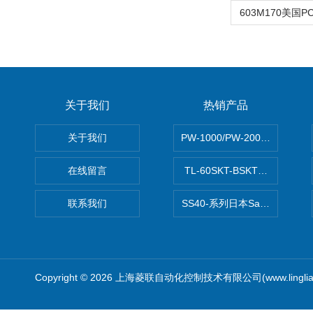
关于我们
热销产品
关于我们
PW-1000/PW-2000MITS
在线留言
TL-60SKT-BSKTC张力控制
联系我们
SS40-系列日本Sawamura泽
Copyright © 2026 上海菱联自动化控制技术有限公司(www.linglia