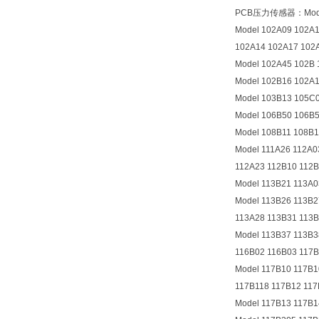
PCB压力传感器：Model 1
Model 102A09 102A
102A14 102A17 102
Model 102A45 102B 
Model 102B16 102A
Model 103B13 105C
Model 106B50 106B
Model 108B11 108B1
Model 111A26 112A0
112A23 112B10 112B
Model 113B21 113A0
Model 113B26 113B2
113A28 113B31 113B
Model 113B37 113B3
116B02 116B03 117B
Model 117B10 117B1
117B118 117B12 11
Model 117B13 117B1