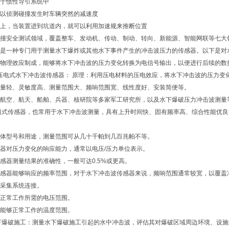
于惯性导引系统中
以侦测碰撞发生时车辆突然的减速度
上，当装置进到坑道内，就可以利用加速规来推断位置
撞安全测试领域，覆盖整车、发动机、传动、制动、转向、新能源、智能网联等七大
是一种专门用于测量水下爆炸或其他水下事件产生的冲击波压力的传感器。以下是对
物理效应制成，能够将水下冲击波的压力变化转换为电信号输出，以便进行后续的数
压电式水下冲击波传感器： 原理：利用压电材料的压电效应，将水下冲击波的压力变
量轻、灵敏度高、测量范围大、频响范围宽、线性度好、安装简便等。
于航空、航天、船舶、兵器、核研院等多家军工研究所，以及水下爆破压力冲击波测量
阻式传感器，也常用于水下冲击波测量，具有上升时间快、固有频率高、综合性能优良
体型号和用途，测量范围可从几十千帕到几百兆帕不等。
器对压力变化的响应能力，通常以电压/压力单位表示。
感器测量结果的准确性，一般可达0.5%或更高。
感器能够响应的频率范围，对于水下冲击波传感器来说，频响范围通常较宽，以覆盖冲
采集系统连接。
正常工作所需的电压范围。
能够正常工作的温度范围。
下爆破施工：测量水下爆破施工引起的水中冲击波，评估其对爆破区域周边环境、设