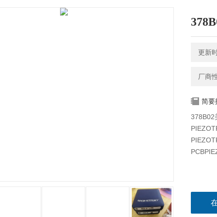
37
更新时间
厂商
简要
378B0
PIEZO
PIEZO
PCBPI