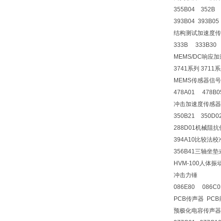
355B04 352B
393B04 393B0
结构测试加速度传
333B 333B30 
MEMS/DC响应
3741系列 3711
MEMS传感器信
478A01 478B
冲击加速度传感器
350B21 350D02
288D01机械阻
394A10比较法校
356B41三轴坐
HVM-100人体振
冲击力锤
086E80 086C0
PCB传声器 PC
预极化电容传声器