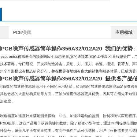
PCB/美国
应用领域
美国PCB噪声传感器简单操作
356A32/012A20
我们的优势
：
iezotronics传感器高的频率响应个动态测量;宽的通频带;宽的工作温区;量程覆盖广，产品性
技术著称，专门研究、开发和制造冲击，振动、力、压力、转速、扭矩、载荷力、声
州辛辛那提设有模态研究分布，并在世界各地拥有庞大的销售和服务体系，已成为著
美国PCB噪声传感器简单操作
356A32/012A20
提供各产品信
不同轴数的加速度传感器适用于不同的应用场景，如两轴的加速度传感器能满足多数传
其他敏感的大型结构振动等方面，三轴加速度传感器更具优势，因其可在预先不知道
加速度，
制造精度加速度计来满足测量振动、冲击、加速和运动的监测、控制和测试应用程序。可
R&D组织，这些产品用于获得关键的数据。除了精密小型单位，通过IMI司提供坚固
种型号，覆盖几乎所有测量范围，有高中低档产品可供选择，用户可根据需要灵活选