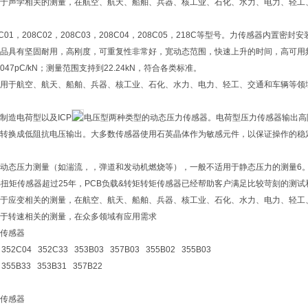
于声学相关的测量，在航空、航天、船舶、兵器、核工业、石化、水力、电力、轻工
C01，208C02，208C03，208C04，208C05，218C等型号。力传感器
品具有坚固耐用，高刚度，可重复性非常好，宽动态范围，快速上升的时间，高可用频率范
N或4047pC/kN；测量范围支持到22.24kN，符合各类标准。
用于航空、航天、船舶、兵器、核工业、石化、水力、电力、轻工、交通和车辆等领
制造电荷型以及ICP
电压型两种类型的动态压力传感器。电荷型压力传感器输出高阻
转换成低阻抗电压输出。大多数传感器使用石英晶体作为敏感元件，以保证操作的稳
动态压力测量（如湍流，，弹道和发动机燃烧等），一般不适用于静态压力的测量6
B扭矩传感器超过25年，PCB负载&转矩转矩传感器已经帮助客户满足比较苛刻的测
于应变相关的测量，在航空、航天、船舶、兵器、核工业、石化、水力、电力、轻工
于转速相关的测量，在众多领域有应用需求
传感器
 352C04 352C33 353B03 357B03 355B02 355B03
 355B33 353B31 357B22
传感器