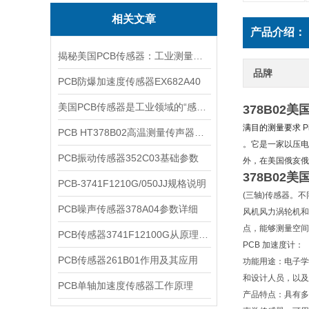
相关文章
产品介绍：
揭秘美国PCB传感器：工业测量的全能王
品牌
PCB防爆加速度传感器EX682A40
美国PCB传感器是工业领域的“感知先锋”
378B02
满目的测量要求
P
PCB HT378B02高温测量传声器系统的详细介绍
。它是一家以压电
PCB振动传感器352C03基础参数
外，在美国俄亥俄
378B02
PCB-3741F1210G/050JJ规格说明
(三轴)传感器。
PCB噪声传感器378A04参数详细
风机风力涡轮机和
点，能够测量空间
PCB传感器3741F12100G从原理到应用
PCB 加速度计：
PCB传感器261B01作用及其应用
功能用途：电子学
和设计人员，以及
PCB单轴加速度传感器工作原理
产品特点：具有多