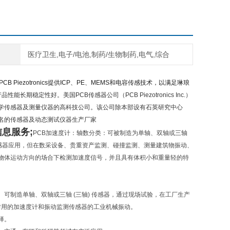
医疗卫生,电子/电池,制药/生物制药,电气,综合
PCB Piezotronics提供ICP、PE、MEMS和电容传感技术，以满足琳琅
能长期稳定性好。美国PCB传感器公司（PCB Piezotronics Inc.）
学传感器及测量仪器的高科技公司。该公司除本部设有石英研究中心
名的传感器及动态测试仪器生产厂家
息服务;
PCB加速度计：轴数分类：可被制造为单轴、双轴或三轴
感器应用，但在数采设备、贵重资产监测、碰撞监测、测量建筑物振动、
物体运动方向的场合下检测加速度信号，并且具有体积小和重量轻的特
制造单轴、双轴或三轴 (三轴) 传感器，通过现场试验，在工厂生产
耐用的加速度计和振动监测传感器的工业机械振动。
择。