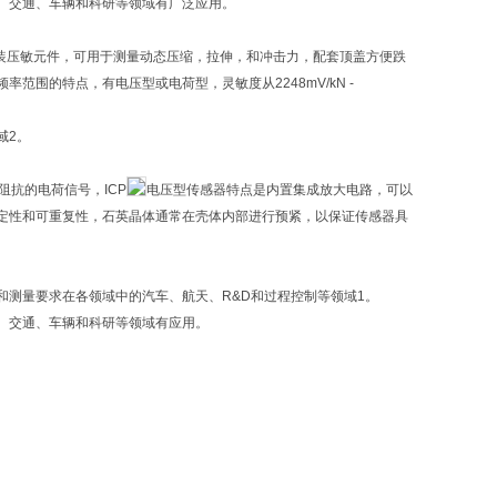
、交通、车辆和科研等领域有广泛应用。
内置密封安装压敏元件，可用于测量动态压缩，拉伸，和冲击力，配套顶盖方便跌
围的特点，有电压型或电荷型，灵敏度从2248mV/kN -
域2。
抗的电荷信号，ICP
电压型传感器特点是内置集成放大电路，可以
定性和可重复性，石英晶体通常在壳体内部进行预紧，以保证传感器具
。
试和测量要求在各领域中的汽车、航天、R&D和过程控制等领域1。
、交通、车辆和科研等领域有应用。