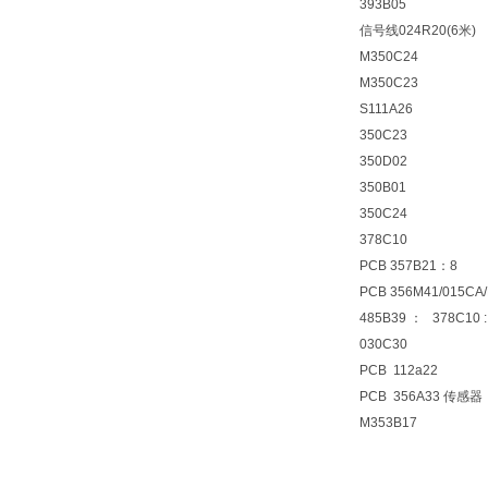
393B05
信号线024R20(6米)
M350C24
M350C23
S111A26
350C23
350D02
350B01
350C24
378C10
PCB 357B21：8
PCB 356M41/015CA
485B39 ： 378C10 
030C30
PCB 112a22
PCB 356A33 传感器 
M353B17