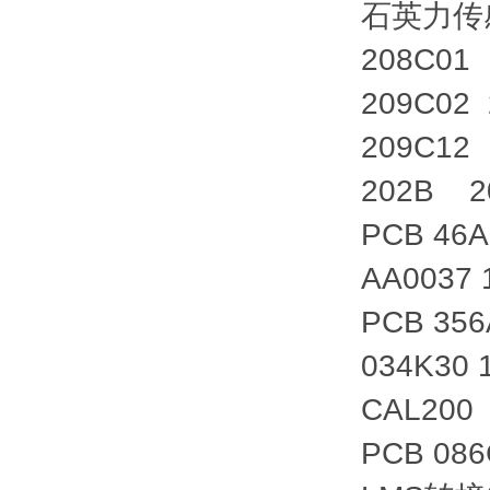
石英力传
208C01
209C02 
209C12
202B 2
PCB 46
AA0037
PCB 356
034K30 
CAL200
PCB 086