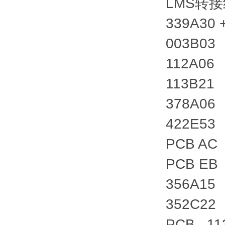
LMS转
339A30
003B03
112A06
113B21
378A06
422E53
PCB AC
PCB EB
356A15
352C22
PCB 11