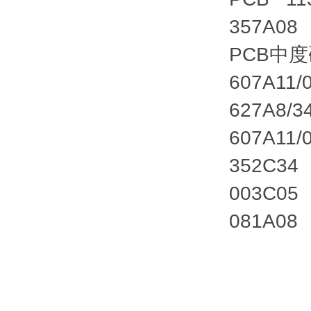
357A08
PCB中度
607A11/
627A8/3
607A11/
352C34
003C05
081A08