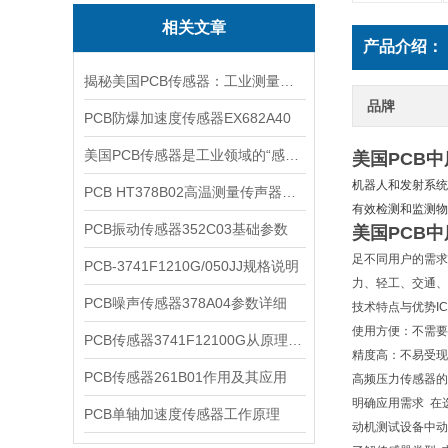
相关文章
产品介绍：
揭秘美国PCB传感器：工业测量的全能王
品牌
PCB防爆加速度传感器EX682A40
美国PCB传感器是工业领域的“感知先锋”
美国PCB
机器人和发射系统
PCB HT378B02高温测量传声器系统的详细介绍
有效检测和监测物
PCB振动传感器352C03基础参数
美国PCB
足不同用户的需求。
PCB-3741F1210G/050JJ规格说明
力、轻工、交通、
PCB噪声传感器378A04参数详细
技术特点与优势ICP
使用方便：不需要
PCB传感器3741F12100G从原理到应用
精度高：不易受现
PCB传感器261B01作用及其应用
高频压力传感器的
明确应用需求 在
PCB单轴加速度传感器工作原理
动机测试设备中动