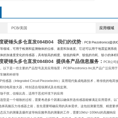
PCB/美国
应用领域
中度硬锤头多仓直发
084B04
我们的优势
：
PCB Piezotronic
等领域，可用于检测和监测物体的位移、速度和加速度。它还可以用于地震监测系统
体的加速度变化的传感器，具有较高的精度、较低的噪声、较低的功耗、较小的体积
中度硬锤头多仓直发
084B04
提供各产品信息服务：
PCB公
以下是一些主要的产品型号及其应用场景：PCBPiezotronics Inc其产品广
车辆和科研等
传感器（Integrated Circuit Piezoelectric）采用现代集成电路技术
联结电荷放大器，特别适合现场测试及在线监测。
场干扰，信噪比高，适用于恶劣环境下的应用
选型是一个细致的过程，需要考虑多个因素以确保所选传感器能够满足应用需求。以
选择高频压力传感器之前，首先需要明确应用的具体需求。这包括测量范围、精度要
态压力的测量及爆炸波等响应频率高的测量的工作，需要10khz~100khz的高频响应