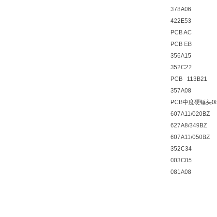
378A06
422E53
PCB AC
PCB EB
356A15
352C22
PCB 113B21
357A08
PCB中度硬锤头08
607A11/020BZ
627A8/349BZ
607A11/050BZ
352C34
003C05
081A08