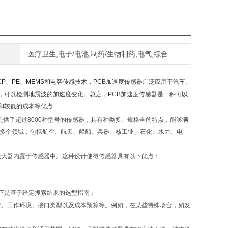
医疗卫生,电子/电池,制药/生物制药,电气,综合
s提供ICP、PE、MEMS和电容传感技术，
PCB加速度传感器广泛应用于汽车、
，可以检测地震波的加速度变化。总之，PCB加速度传感器是一种可以
和较低的成本等优点
司提供了超过8000种型号的传感器，具有种类多、规格全的特点，能够满
泛应用于多个领域，包括航空、航天、船舶、兵器、核工业、石化、水力、电
，将传统的电荷放大器内置于传感器中。这种设计使得传感器具有以下优点：
下是基于给定搜索结果的选型指南：
求、工作环境、接口类型以及成本预算等。例如，在某些特殊场合，如发