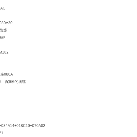
5AC
80A30
 防爆
GP
182
座080A
02 配6米的线缆
+084A14+018C10+070A02
21