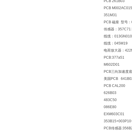
PCB 261B03
PCB M002AC01
351M31
PCB 磁座 型号：0
传感器：357C71
线缆：013GN010
线缆：045M19
电荷放大器：422M
PCB:377a51
M602D01
PCB三向加速度底
美国PCB 641B
PCB CAL200
626B03
483C50
086E80
EXM603C01
353B15+003P10
PCB传感器:356B