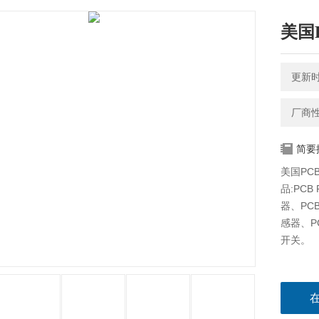
美国
更新时间
厂商
简要
美国PC
品:PCB
器、PCB
感器、PC
开关。