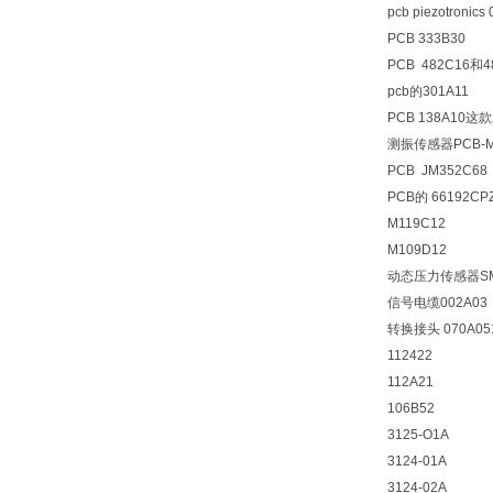
pcb piezotron
PCB 333B30
PCB 482C16和4
pcb的301A11
PCB 138A10
测振传感器PCB-M
PCB JM352C68
PCB的 66192CP
M119C12
M109D12
动态压力传感器SM1
信号电缆002A03
转换接头 070A051
112422
112A21
106B52
3125-O1A
3124-01A
3124-02A