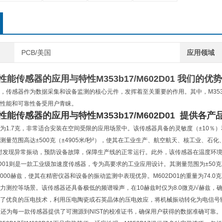
PCB/美国
应用领域
高性能传感器的应用与特性
M353b17/M602D01
我们的优势
，传感器作为数据采集和设备监测的核心元件，发挥着至关重要的作用。其中，M353B
性能和可靠性备受用户青睐。
高性能传感器的应用与特性
M353b17/M602D01 提供
为1.7克，非常适合安装在空间受限的应用场景中。该传感器具备的灵敏度（±10％）和
测量范围高达±500克（±4905米/秒²），使其在工业生产、航空航天、核工业、
以及时发现异常振动，预防设备故障，保障生产线的正常运行。此外，该传感器在温度环境下
2D01则是一款工业级加速度传感器，专为高要求的工业应用设计。其测量范围为±50克（
8000赫兹，使其在精密仪器和设备的振动监测中表现优异。M602D01的重量为74.
力测控等场景。该传感器还具备极低的频谱噪声，在10赫兹时仅为8.0微克/√赫兹，
了优良的压电技术，利用压电陶瓷或石英晶体的压电效应，将机械振动转化为电信号
司还为每一款传感器提供了可溯源到NIST的校准证书，确保用户获得的数据准确可靠。