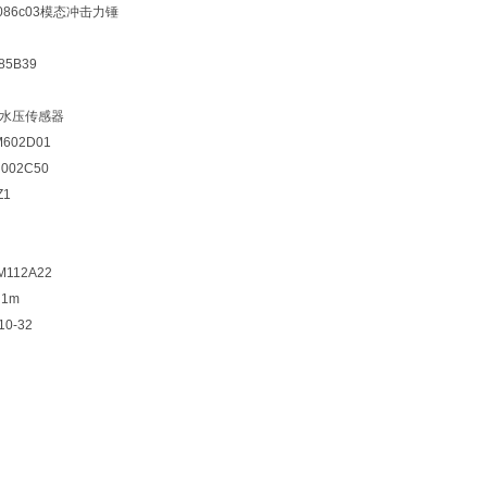
ics 086c03模态冲击力锤
85B39
这款水压传感器
602D01
 002C50
Z1
12A22
 1m
0-32