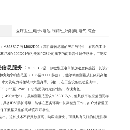
医疗卫生,电子/电池,制药/生物制药,电气,综合
：M353B17 与 M602D01：高性能传感器的应用与特性 在现代工业
17和M602D01作为美国PCB公司旗下的两款高性能传感器，广泛应
各产品信息服务：
M353B17是一款微型压电单轴加速度传感器，其设计
宽频率响应范围（0.35至30000赫兹），能够精确测量从低频到高频
石化、水力及电力等领域中大显身手。例如，在工业设备振动监测中，
（-65至+250°F）仍能提供稳定的性能，表现出色。
±490米/秒²），虽然测量范围较M353B17小，但其频率响应范围同样
0克，具备IP68防护等级，能够在恶劣环境中长期稳定工作，如户外管道压
确保了数据采集的高精度和可靠性。
输出。这种技术不仅灵敏度高，响应速度快，而且具有良好的稳定性和