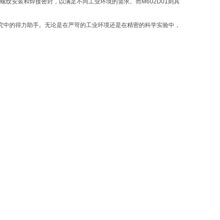
包括螺纹安装和焊接密封，以满足不同工业环境的需求。而M602D01则具
学研究中的得力助手。无论是在严苛的工业环境还是在精密的科学实验中，