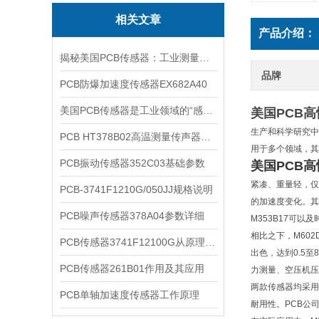
相关文章
产品介绍：
揭秘美国PCB传感器：工业测量的全能王
品牌
PCB防爆加速度传感器EX682A40
美国PCB传感器是工业领域的“感知先锋”
美国PCB
生产和科学研究中
PCB HT378B02高温测量传声器系统的详细介绍
用于多个领域，其
PCB振动传感器352C03基础参数
美国PCB
紧凑、重量轻，仅
PCB-3741F1210G/050JJ规格说明
的加速度变化。其
PCB噪声传感器378A04参数详细
M353B17可
相比之下，M60
PCB传感器3741F12100G从原理到应用
出色，达到0.5至
PCB传感器261B01作用及其应用
力测量、空压机压
两款传感器均采用
PCB单轴加速度传感器工作原理
耐用性。PCB公