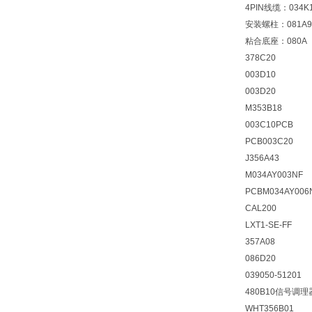
4PIN线缆：034K
安装螺柱：081A9
粘合底座：080A
378C20
003D10
003D20
M353B18
003C10PCB
PCB003C20
J356A43
M034AY003NF
PCBM034AY006
CAL200
LXT1-SE-FF
357A08
086D20
039050-51201
480B10信号调理
WHT356B01