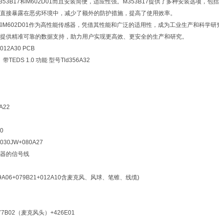
53B17和M602D01而且安装简便，适应性强。M353B17提供了多种安装选项，
直接暴露在恶劣环境中，减少了额外的防护措施，提高了使用效率。
17和M602D01作为高性能传感器，凭借其性能和广泛的适用性，成为工业生产和科
提供精准可靠的数据支持，助力用户实现更高效、更安全的生产和研究。
2A30 PCB
EDS 1.0 功能 型号Tld356A32
A22
0
030JW+080A27
传感器的信号线
079A06+079B21+012A10含麦克风、风球、笔锥、线缆)
B02（麦克风头）+426E01