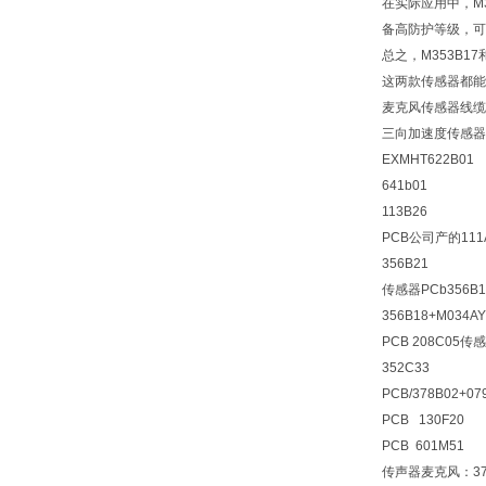
在实际应用中，M3
备高防护等级，可
总之，M353B
这两款传感器都能
麦克风传感器线缆01
三向加速度传感器 带T
EXMHT622B01
641b01
113B26
PCB公司产的111
356B21
传感器PCb356B1
356B18+M034AY
PCB 208C05
352C33
PCB/378B02+
PCB 130F20
PCB 601M51
传声器麦克风：377