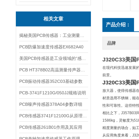
相关文章
产品介绍：
揭秘美国PCB传感器：工业测量的全能王
品牌
PCB防爆加速度传感器EX682A40
美国PCB传感器是工业领域的“感知先锋”
J320C33美
在现代科技迅速发展的
PCB HT378B02高温测量传声器系统的详细介绍
前景。
PCB振动传感器352C03基础参数
J320C33美
放大器，使得传感器
PCB-3741F1210G/050JJ规格说明
材质选用不锈钢，能在常
PCB噪声传感器378A04参数详细
性和可靠性。这些特性
相比之下，J357B
PCB传感器3741F12100G从原理到应用
1586kg，灵敏度
PCB传感器261B01作用及其应用
精度测量的场合，如
从应用角度来看，J3
PCB单轴加速度传感器工作原理