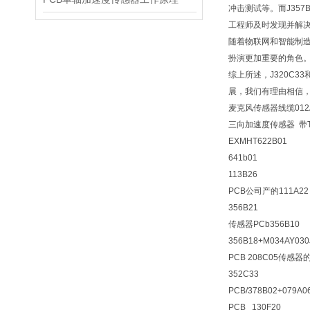
冲击测试等。而J35
工程师及时发现并解
随着物联网和智能制造
扮演更加重要的角色
综上所述，J320C
展，我们有理由相信
麦克风传感器线缆012A
三向加速度传感器 带TED
EXMHT622B01
641b01
113B26
PCB公司产的111A22
356B21
传感器PCb356B10
356B18+M034AY030
PCB 208C05传感
352C33
PCB/378B02+07
PCB 130F20