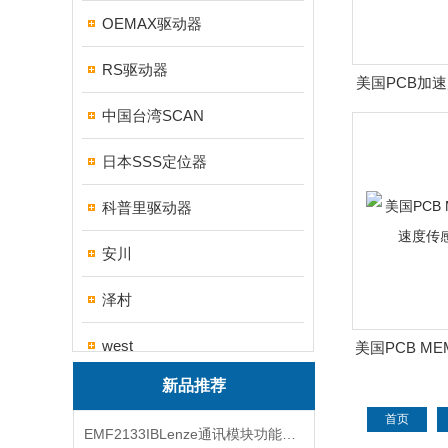
OEMAX驱动器
RS驱动器
美国PCB加
中国台湾SCAN
日本SSS定位器
科普里驱动器
安川
泽村
west
美国PCB M
传感
新品推荐
帝思
首页
EMF2133IBLenze通讯模块功能展示
三碁