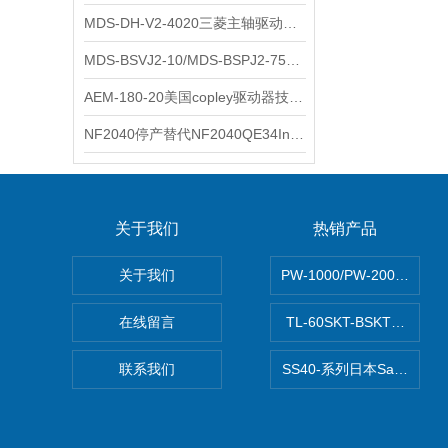
MDS-DH-V2-4020三菱主轴驱动器全新库存实物
科尔摩根
MDS-BSVJ2-10/MDS-BSPJ2-75三菱主轴驱动器查库存
富士
AEM-180-20美国copley驱动器技术多功能分析
安捷伦
NF2040停产替代NF2040QE34Inspired Energy电池安捷伦专业参数
尼利可
AMC驱动器
关于我们
热销产品
sss
关于我们
PW-1000/PW-2000MI
BORE模块
在线留言
TL-60SKT-BSKTC张力
爱模
联系我们
SS40-系列日本Sawamu
FUJITSU