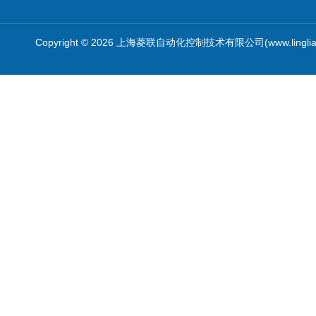
霍尼韦尔
Copyright © 2026 上海菱联自动化控制技术有限公司(www.linglia
PKE飞管
三桥
RE
卡特拉汉莫
RORZE驱动器
施耐德
山武
Topworx