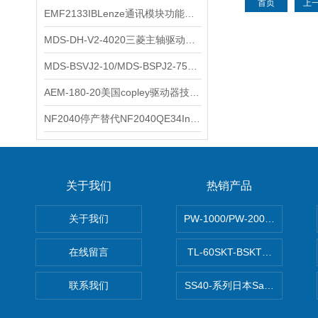
首页
上
EMF2133IBLenze通讯模块功能展示
三碁
MDS-DH-V2-4020三菱主轴驱动器全新库存实物
科尔摩根
MDS-BSVJ2-10/MDS-BSPJ2-75三菱主轴驱动器查库存
富士
AEM-180-20美国copley驱动器技术多功能分析
安捷伦
NF2040停产替代NF2040QE34Inspired Energy电池安捷伦专业参数
尼利可
AMC驱动器
关于我们
热销产品
sss
关于我们
PW-1000/PW-2000MITS
BORE模块
在线留言
TL-60SKT-BSKTC张力控制
爱模
联系我们
SS40-系列日本Sawamura泽
FUJITSU