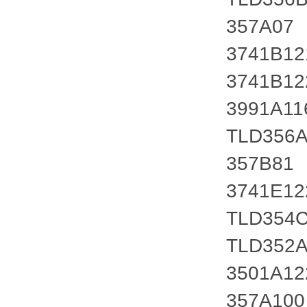
357A07
3741B1
3741B12
3991A1
TLD356
357B81
3741E1
TLD354
TLD352
3501A1
357A100