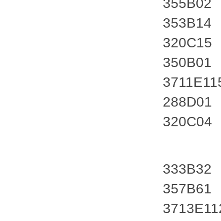
355B02
353B14
320C15
350B01
3711E11
288D01
320C04
333B32
357B61
3713E11