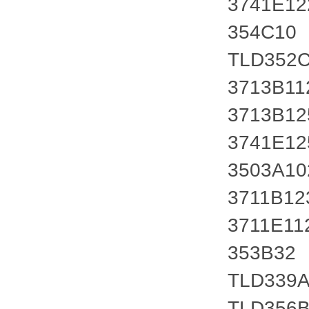
3741E1
354C10
TLD352
3713B11
3713B1
3741E1
3503A1
3711B12
3711E11
353B32
TLD339
TLD356