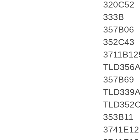
320C52
333B
357B06
352C43
3711B12
TLD356A
357B69
TLD339
TLD352
353B11
3741E1