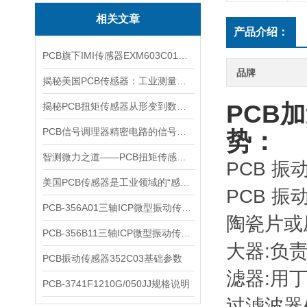
相关文章
产品介绍：
PCB旗下IMI传感器EXM603C01参数详情
品牌
揭秘美国PCB传感器：工业测量的全能王
PCB
揭秘PCB扭矩传感器从形变到数据的全链路解析
PCB信号调理器精密电路的信号翻译官
势：
智测微力之道——PCB扭矩传感器如何解码工业精密之“钥”
PCB 
美国PCB传感器是工业领域的“感知先锋”
PCB 
​PCB-356A01三轴ICP微型振动传感器核心特点与技术原理
陶瓷片或
PCB-356B11三轴ICP微型振动传感器参数
大器:负
PCB振动传感器352C03基础参数
滤器:用
PCB-3741F1210G/050JJ规格说明
过滤波器