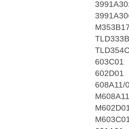
3991A3
3991A3
M353B1
TLD333
TLD354
603C01
602D01
608A11/
M608A1
M602D0
M603C0