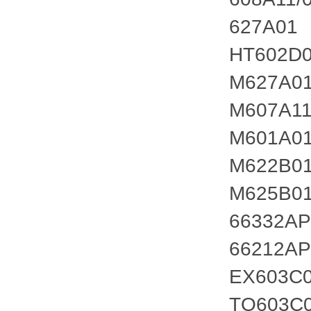
627A01
HT602D
M627A0
M607A1
M601A0
M622B0
M625B0
66332AP
66212AP
EX603C
TO603C