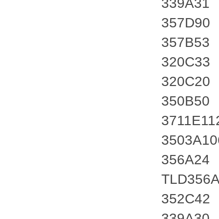
339A31
357D90
357B53
320C33
320C20
350B50
3711E11
3503A1
356A24
TLD356
352C42
339A30