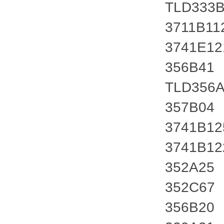
TLD333
3711B11
3741E12
356B41
TLD356
357B04
3741B1
3741B1
352A25
352C67
356B20