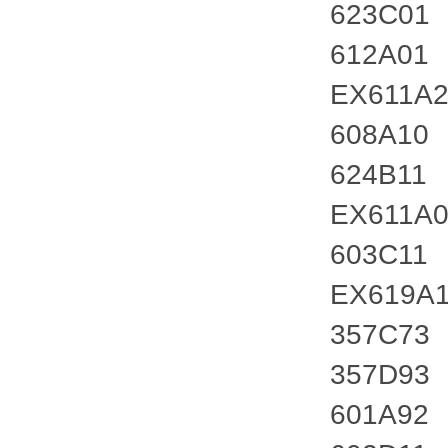
623C01
612A01
EX611A
608A10
624B11
EX611A
603C11
EX619A
357C73
357D93
601A92