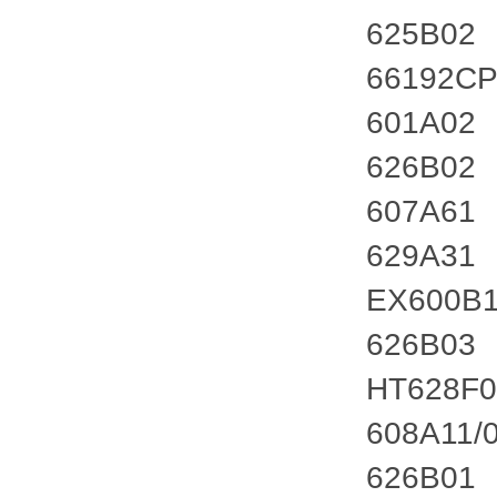
625B02
66192C
601A02
626B02
607A61
629A31
EX600B
626B03
HT628F0
608A11/
626B01