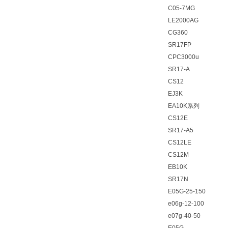
C05-7MG
LE2000AG
CG360
SR17FP
CPC3000u
SR17-A
CS12
EJ3K
EA10K系列
CS12E
SR17-A5
CS12LE
CS12M
EB10K
SR17N
E05G-25-150
e06g-12-100
e07g-40-50