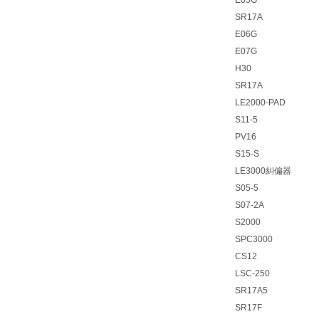
E05G
SR17A
E06G
E07G
H30
SR17A
LE2000-PAD
S11-5
PV16
S15-S
LE3000糾偏器
S05-5
S07-2A
S2000
SPC3000
CS12
LSC-250
SR17A5
SR17F