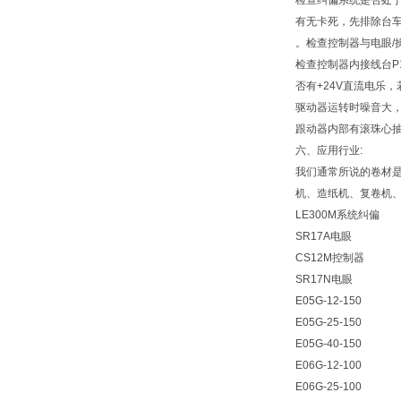
检查纠偏系统是否处于
有无卡死，先排除台
。检查控制器与电眼/
检查控制器内接线台P
否有+24V直流电乐
驱动器运转时噪音大
跟动器内部有滚珠心抽
六、应用行业:
我们通常所说的卷材
机、造纸机、复卷机
LE300M系统纠偏
SR17A电眼
CS12M控制器
SR17N电眼
E05G-12-150
E05G-25-150
E05G-40-150
E06G-12-100
E06G-25-100