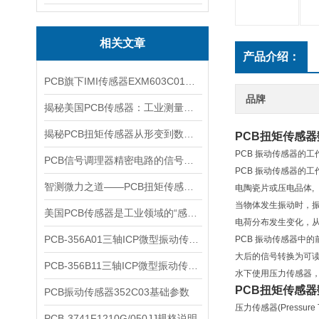
相关文章
产品介绍：
PCB旗下IMI传感器EXM603C01参数详情
品牌
揭秘美国PCB传感器：工业测量的全能王
揭秘PCB扭矩传感器从形变到数据的全链路解析
PCB扭矩传感
PCB 振动传感器的工
PCB信号调理器精密电路的信号翻译官
PCB 振动传感器的
智测微力之道——PCB扭矩传感器如何解码工业精密之“钥”
电陶瓷片或压电品体,
当物体发生振动时，振
美国PCB传感器是工业领域的“感知先锋”
电荷分布发生变化，
​PCB-356A01三轴ICP微型振动传感器核心特点与技术原理
PCB 振动传感器中
大后的信号转换为可
PCB-356B11三轴ICP微型振动传感器参数
水下使用压力传感器
PCB扭矩传感
PCB振动传感器352C03基础参数
压力传感器(Press
PCB-3741F1210G/050JJ规格说明