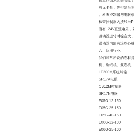
检查纠偏系统是否处于
有无卡死，先排除台
。检查控制器与电眼/
检查控制器内接线台P
否有+24V直流电乐
驱动器运转时噪音大
跟动器内部有滚珠心抽
六、应用行业:
我们通常所说的卷材
机、造纸机、复卷机
LE300M系统纠偏
SR17A电眼
CS12M控制器
SR17N电眼
E05G-12-150
E05G-25-150
E05G-40-150
E06G-12-100
E06G-25-100