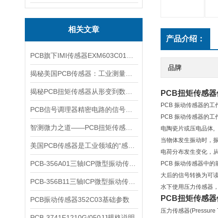
相关文章
产品介绍：
PCB旗下IMI传感器EXM603C01参数详情
品牌
揭秘美国PCB传感器：工业测量的全能王
揭秘PCB扭矩传感器从形变到数据的全链路解析
PCB扭矩传感
PCB 振动传感器的工
PCB信号调理器精密电路的信号翻译官
PCB 振动传感器的
智测微力之道——PCB扭矩传感器如何解码工业精密之“钥”
电陶瓷片或压电品体,
当物体发生振动时，振
美国PCB传感器是工业领域的“感知先锋”
电荷分布发生变化，
​PCB-356A01三轴ICP微型振动传感器核心特点与技术原理
PCB 振动传感器中
大后的信号转换为可
PCB-356B11三轴ICP微型振动传感器参数
水下使用压力传感器
PCB扭矩传感
PCB振动传感器352C03基础参数
压力传感器(Press
PCB-3741F1210G/050JJ规格说明