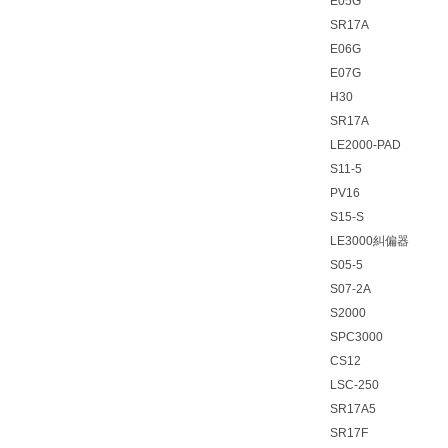
E05G
SR17A
E06G
E07G
H30
SR17A
LE2000-PAD
S11-5
PV16
S15-S
LE3000糾偏器
S05-5
S07-2A
S2000
SPC3000
CS12
LSC-250
SR17A5
SR17F