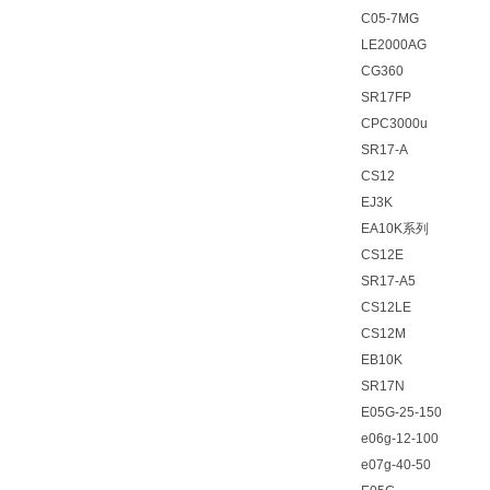
C05-7MG
LE2000AG
CG360
SR17FP
CPC3000u
SR17-A
CS12
EJ3K
EA10K系列
CS12E
SR17-A5
CS12LE
CS12M
EB10K
SR17N
E05G-25-150
e06g-12-100
e07g-40-50