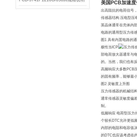
美国PCB加速
出高阻抗的电荷信号，
传感器结构 压电型
英晶体通常在壳体内
电路的通用型压力传
图1 具有内置电路的
极性当ICP
压力传
部电荷放大器通常与电
的。当然，我们也有
高频响应大多数PC
的固有频率，能够最
图2 灵敏度上升图
压力传感器的机械结
通常传感器灵敏度偏差
制。
低频响应 电荷型压力
个较长DTC允许更低
内部的电阻和电容值决
的DTC也应该考虑在