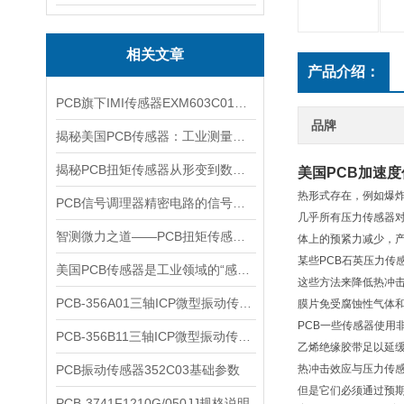
相关文章
产品介绍：
PCB旗下IMI传感器EXM603C01参数详情
品牌
揭秘美国PCB传感器：工业测量的全能王
揭秘PCB扭矩传感器从形变到数据的全链路解析
美国PCB加速
热形式存在，例如爆
PCB信号调理器精密电路的信号翻译官
几乎所有压力传感器
智测微力之道——PCB扭矩传感器如何解码工业精密之“钥”
体上的预紧力减少，
某些PCB石英压力
美国PCB传感器是工业领域的“感知先锋”
这些方法来降低热冲击
​PCB-356A01三轴ICP微型振动传感器核心特点与技术原理
膜片免受腐蚀性气体
PCB一些传感器使
PCB-356B11三轴ICP微型振动传感器参数
乙烯绝缘胶带足以延
PCB振动传感器352C03基础参数
热冲击效应与压力传
但是它们必须通过预
PCB-3741F1210G/050JJ规格说明