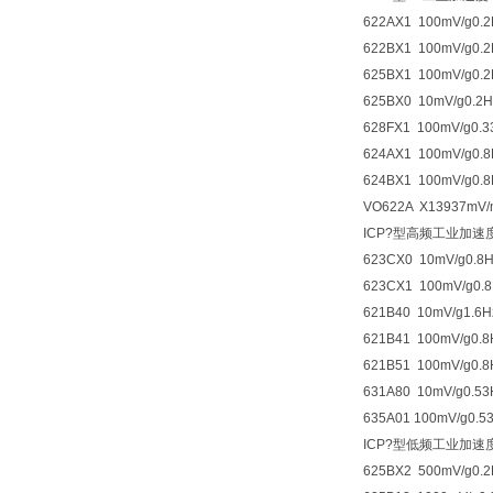
622AX1 100mV/g0.2
622BX1 100mV/g0.2
625BX1 100mV/g0.2
625BX0 10mV/g0.2H
628FX1 100mV/g0.3
624AX1 100mV/g0.8
624BX1 100mV/g0.8
VO622A X13937mV/m
ICP?型高频工业加速
623CX0 10mV/g0.8H
623CX1 100mV/g0.8
621B40 10mV/g1.6H
621B41 100mV/g0.8
621B51 100mV/g0.8
631A80 10mV/g0.53
635A01 100mV/g0.5
ICP?型低频工业加速
625BX2 500mV/g0.2