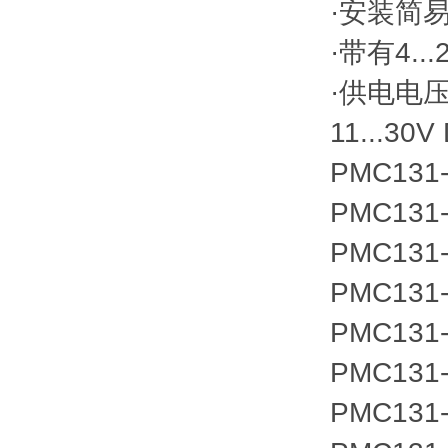
·安装简
·带有4..
·供电电压1
11...30V
PMC131
PMC131
PMC131
PMC131
PMC131
PMC131
PMC131