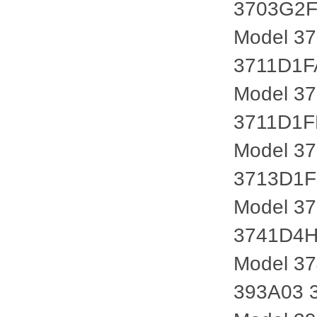
3703G2
Model 3
3711D1
Model 3
3711D1
Model 3
3713D1
Model 3
3741D4
Model 3
393A03 