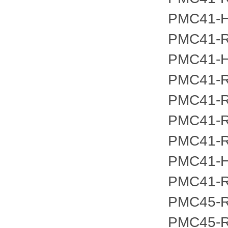
PMC41-
PMC41-
PMC41-
PMC41-
PMC41-
PMC41-
PMC41-
PMC41-
PMC41-
PMC45-
PMC45-