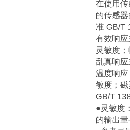
在使用传
的传感器
准 GB/T 
有效响应
灵敏度；
乱真响应
温度响应
敏度；磁
GB/T 13
●灵敏度：（
的输出量