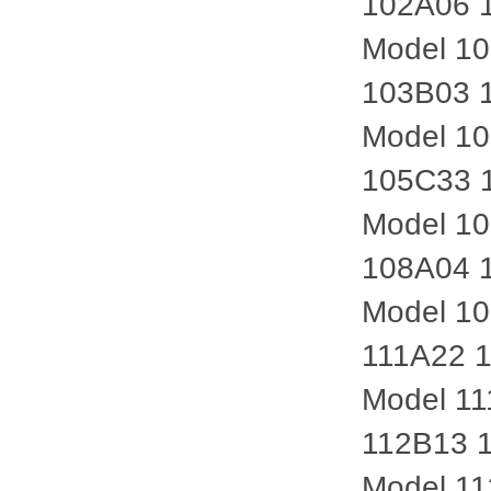
102A06 
Model 1
103B03 
Model 1
105C33 
Model 1
108A04 
Model 1
111A22 
Model 1
112B13 
Model 1