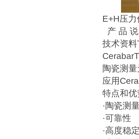
E+H压
产 品 说
技术资料T
Cerabar
陶瓷测量
应用Ce
特点和优
·陶瓷测
·可靠性
·高度稳