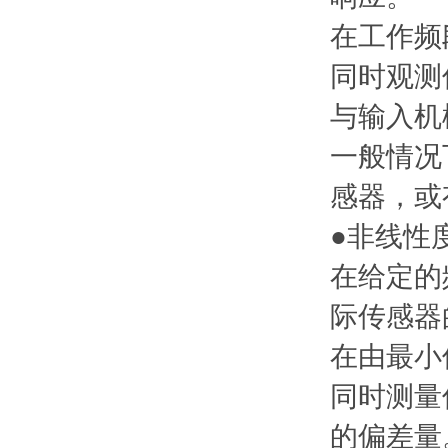
在工作频
同时观测
与输入机
一般情况
感器，或
●非线性
在给定的
际传感器
在由最小
同时测量
的偏差量