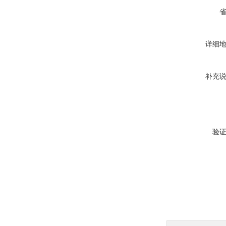
详细
补充
验