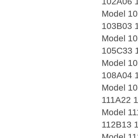
102A06 
Model 1
103B03 
Model 1
105C33 
Model 1
108A04 
Model 1
111A22 
Model 1
112B13 
Model 1