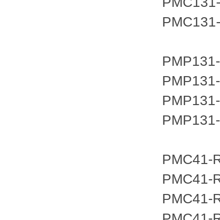
PMC131
PMC131
PMP131
PMP131
PMP131
PMP131
PMC41-
PMC41-
PMC41-
PMC41-