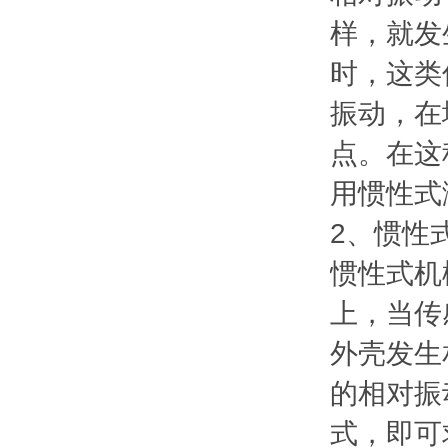
样，就发
时，这类
振动，在
点。在这
用惯性式
2、惯性
惯性式机
上，当传
外壳发生
的相对振
式，即可