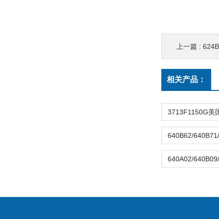
上一篇 :
624
相关产品：