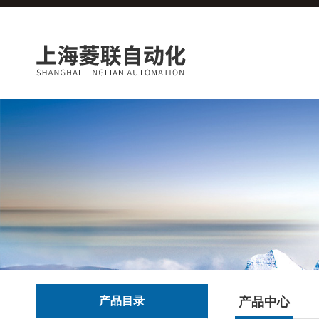
产品目录
产品中心