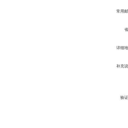
常用
详细
补充
验