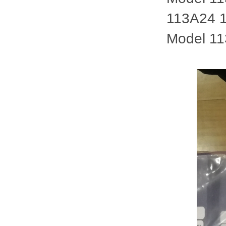
113A24 
Model 1