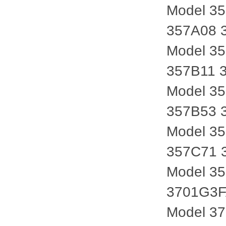
Model 3
357A08 
Model 3
357B11 
Model 3
357B53 
Model 3
357C71 
Model 3
3701G3
Model 3