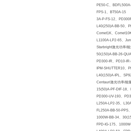
PE50-C、BDFL500A-
FPS-1、BT50A-15
3A-P-FS-12、PD300
L40(250)A-BB-50、
Comet1K、Comet10
L1100A-LP2-65、J
Starbright激光功率/能
50(150)A-BB-26-Q
PD300-IR、PD10-IR-
IPM-SHUTTER10、P
L40(150)A-IPL、SP9
Centauri激光功率/能
15(50)A-PF-DIF-1
PD300-UV-193、PD3
L250A-LP2-35、L30
FL250A-BB-50-PPS、
1000W-BB-34、30(15
FPD-IG-175、1000W