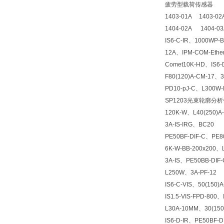
疲劳型载荷传感器
1403-01A 1403-0
1404-02A 1404-0
IS6-C-IR、1000WP-B
12A、IPM-COM-Ether
Comet10K-HD、IS6-D
F80(120)A-CM-17、3
PD10-pJ-C、L300W-
SP1203光束轮廓分析
120K-W、L40(250)A-
3A-IS-IRG、BC20
PE50BF-DIF-C、PE8
6K-W-BB-200x20
3A-IS、PE50BB-DIF-
L250W、3A-PF-12
IS6-C-VIS、50(150)A
IS1.5-VIS-FPD-800、
L30A-10MM、30(150
IS6-D-IR、PE50BF-D