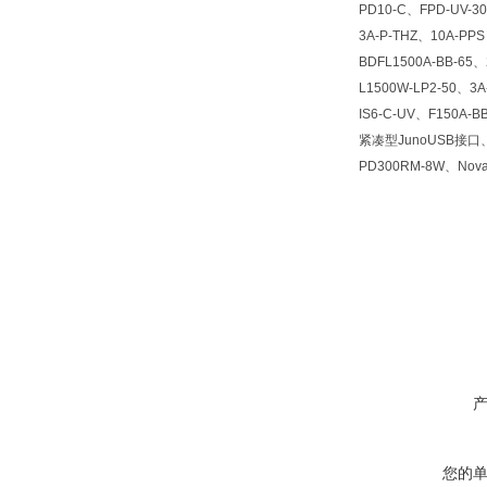
PD10-C、FPD-UV-30
3A-P-THZ、10A-PPS
BDFL1500A-BB-65、
L1500W-LP2-50、3A
IS6-C-UV、F150A-BB
紧凑型JunoUSB接口、P
PD300RM-8W、N
您的