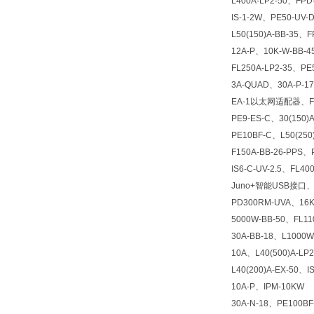
L400A-LP2-50、FPD-
IS-1-2W、PE50-UV-D
L50(150)A-BB-35、F
12A-P、10K-W-BB-4
FL250A-LP2-35、PE
3A-QUAD、30A-P-17
EA-1以太网适配器、FL2
PE9-ES-C、30(150)A
PE10BF-C、L50(250)
F150A-BB-26-PPS、
IS6-C-UV-2.5、FL40
Juno+智能USB接口、P
PD300RM-UVA、16K
5000W-BB-50、FL11
30A-BB-18、L1000W
10A、L40(500)A-LP2
L40(200)A-EX-50、I
10A-P、IPM-10KW
30A-N-18、PE100BF