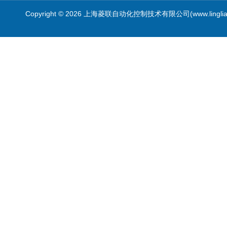
霍尼韦尔
Copyright © 2026 上海菱联自动化控制技术有限公司(www.linglia
PKE飞管
三桥
RE
卡特拉汉莫
RORZE驱动器
施耐德
山武
Topworx
三菱